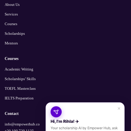
About Us
Services
Courses
Scholarships
Mentors
Courses
Academic Writing
Scholarships’ Skills
TOEFL Masterclass
IELTS Preparation
×
Contact
Hi, I'm Rihla! ✈️
info@empowerhub.co
Your scholarship AI by Empower Hub, ask
+20 100 729 1135