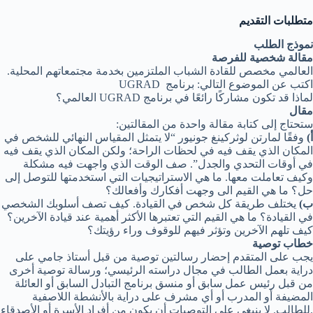
متطلبات
التقديم
نموذج الطلب
مقالة شخصية للفرصة
.العالمي مخصص للقادة الشباب الملتزمين بخدمة مجتمعاتهم المحلية
UGRAD اكتب عن الموضوع التالي: برنامج
العالمي؟ UGRAD لماذا قد تكون مشاركًا رائعًا في برنامج
مقال
:ستحتاج إلى كتابة مقالة واحدة من المقالتين
أ)
وفقًا لمارتن لوثركينغ جونيور “لا يتمثل المقياس النهائي للشخص في
المكان الذي يقف فيه في لحظات الراحة؛ ولكن المكان الذي يقف فيه
في أوقات التحدي والجدل”. صف الوقت الذي واجهت فيه مشكلة
وكيف تعاملت معها. ما هي الاستراتيجيات التي استخدمتها للتوصل إلى
حل؟ ما هي القيم الى وجهت أفكارك وأفعالك؟
ب)
يختلف طريقة كل شخص في القيادة. كيف تصف أسلوبك الشخصي
في القيادة؟ ما هي القيم التي تعتبرها الأكثر أهمية عند قيادة الآخرين؟
كيف تلهم الآخرين وتؤثر فيهم للوقوف وراء رؤيتك؟
خطاب توصية
يجب على المتقدم إحضار رسالتين توصية من قبل أستاذ جامي على
دراية بعمل الطالب في مجال دراسته الرئيسي؛ ورسالة توصية أخرى
من قبل رئيس عمل سابق أو منسق برنامج التبادل السابق أو العائلة
المضيفة أو المدرب أو أي مشرف على دراية بالأنشطة اللاصفية
للطالب. لا ينبغي على التوصيات أن يكون من أفراد الأسرة أو الأصدقاء.